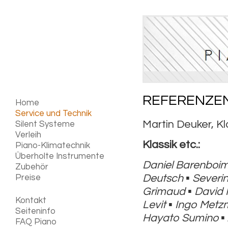
REFERENZE
Home
Service und Technik
Martin Deuker, Kl
Silent Systeme
Verleih
Klassik etc.:
Piano-Klimatechnik
Überholte Instrumente
Daniel Barenboi
Zubehör
Deutsch
▪
Severin
Preise
Grimaud
▪
David 
Kontakt
Levit
▪
Ingo Metz
Seiteninfo
Hayato Sumino
▪
FAQ Piano