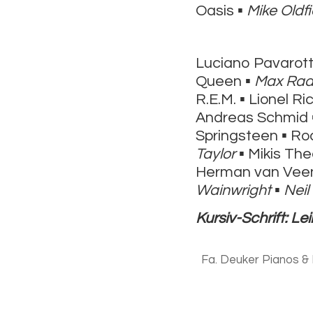
Oasis ▪
Mike Oldfi
Luciano Pavarott
Queen ▪
Max Ra
R.E.M. ▪ Lionel Ri
Andreas Schmid 
Springsteen ▪ Ro
Taylor
▪ Mikis The
Herman van Veen
Wainwright
▪
Neil
Kursiv-Schrift: Le
Fa. Deuker Pianos &