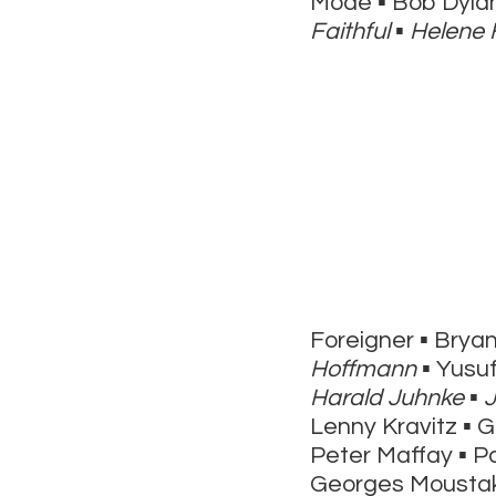
Mode ▪ Bob Dylan
Faithful
▪
Helene 
Foreigner ▪ Bryan
Hoffmann
▪ Yusuf
Harald Juhnke
▪
Lenny Kravitz ▪ 
Peter Maffay ▪ P
Georges Moustaki