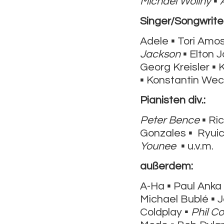
Michael Wollny
▪
Singer/Songwriter
Adele ▪ Tori Amo
Jackson
▪ Elton 
Georg Kreisler ▪ 
▪ Konstantin Weck
Pianisten div.:
Peter Bence
▪ Ri
Gonzales ▪ Ryui
Younee
▪ u.v.m.
außerdem:
A-Ha ▪ Paul Anka 
Michael Bublé ▪ J
Coldplay
▪ Phil Co